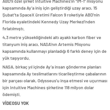
ABD’li özel şirket Intuitive Machines’in “IM-1” misyonu
kapsamında Ay’a iniş için geliştirdiği uzay aracı, 15
Şubat’ta SpaceX üretimi Falcon 9 roketiyle ABD’nin
Florida eyaletindeki Kennedy Uzay Merkezi’nden
fırlatılmıştı.
4,3 metre yüksekliğindeki altı ayaklı karbon fiber ve
titanyum iniş aracı, NASA’nın Artemis Misyonu
kapsamında kullanmayı planladığı 6 farklı deney için de
yük taşıyordu.
NASA, birkaç yıl içinde Ay’a insan gönderme planları
kapsamında Ay teslimatlarını ticarileştirme çabalarının
bir parçası olarak, Odysseus’u inşa etmesi ve uçurması
için Intuitive Machines şirketine 118 milyon dolar
ödemişti.
VİDEOSU YOK