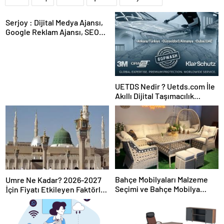
Serjoy : Dijital Medya Ajansı,
Google Reklam Ajansı, SEO
Ajansı ve Web Tasarım Ajansı
UETDS Nedir ? Uetds.com İle
Akıllı Dijital Taşımacılık
Yazılımı
Bahçe Mobilyaları Malzeme
Umre Ne Kadar? 2026-2027
Seçimi ve Bahçe Mobilya
İçin Fiyatı Etkileyen Faktörler
Takımı Nasıl Doğru Seçilir
ve Seçim Rehberi