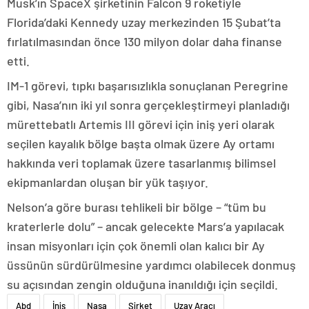
Musk’ın SpaceX şirketinin Falcon 9 roketiyle
Florida’daki Kennedy uzay merkezinden 15 Şubat’ta
fırlatılmasından önce 130 milyon dolar daha finanse
etti.
IM-1 görevi, tıpkı başarısızlıkla sonuçlanan Peregrine
gibi, Nasa’nın iki yıl sonra gerçekleştirmeyi planladığı
mürettebatlı Artemis III görevi için iniş yeri olarak
seçilen kayalık bölge başta olmak üzere Ay ortamı
hakkında veri toplamak üzere tasarlanmış bilimsel
ekipmanlardan oluşan bir yük taşıyor.
Nelson’a göre burası tehlikeli bir bölge – “tüm bu
kraterlerle dolu” – ancak gelecekte Mars’a yapılacak
insan misyonları için çok önemli olan kalıcı bir Ay
üssünün sürdürülmesine yardımcı olabilecek donmuş
su açısından zengin olduğuna inanıldığı için seçildi.
Abd
İniş
Nasa
Şirket
Uzay Aracı