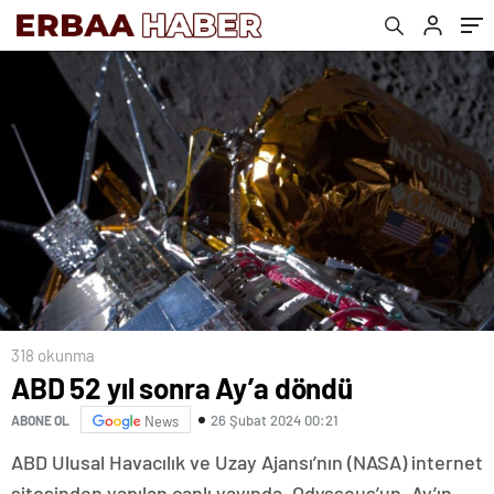
318 okunma
ABD 52 yıl sonra Ay’a döndü
26 Şubat 2024 00:21
ABONE OL
News
ABD Ulusal Havacılık ve Uzay Ajansı’nın (NASA) internet
sitesinden yapılan canlı yayında, Odysseus’un, Ay’ın