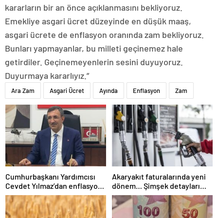
kararların bir an önce açıklanmasını bekliyoruz.
Emekliye asgari ücret düzeyinde en düşük maaş,
asgari ücrete de enflasyon oranında zam bekliyoruz.
Bunları yapmayanlar, bu milleti geçinemez hale
getirdiler. Geçinemeyenlerin sesini duyuyoruz.
Duyurmaya kararlıyız.”
Ara Zam
Asgari Ücret
Ayında
Enflasyon
Zam
Cumhurbaşkanı Yardımcısı
Akaryakıt faturalarında yeni
Cevdet Yılmaz’dan enflasyon
dönem… Şimşek detayları
açıklaması
paylaştı