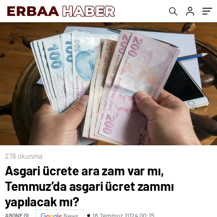
278 okunma
Asgari ücrete ara zam var mı,
Temmuz’da asgari ücret zammı
yapılacak mı?
16 Temmuz 2024 00:15
ABONE OL
News