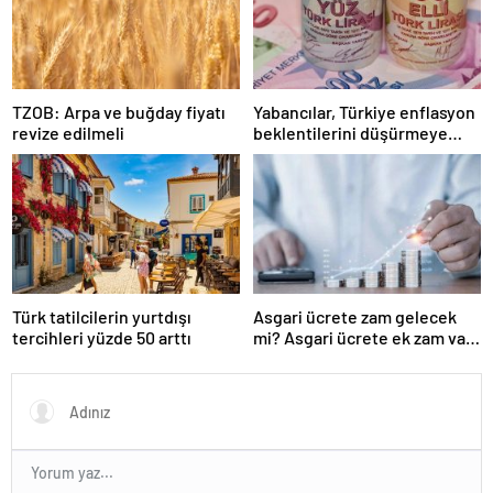
TZOB: Arpa ve buğday fiyatı
Yabancılar, Türkiye enflasyon
revize edilmeli
beklentilerini düşürmeye
başladı
Türk tatilcilerin yurtdışı
Asgari ücrete zam gelecek
tercihleri yüzde 50 arttı
mi? Asgari ücrete ek zam var
mı?