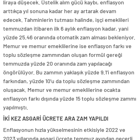
liraya düşecek. Üstelik alım gücü kaybı, enflasyon
arttıkça yıl sonuna kadar her ay artarak devam
edecek. Tahminlerin tutması halinde, işçi emeklileri
temmuzdan itibaren ilk 6 aylık enflasyon kadar, yani
yüzde 25.46 oranında otomatik zam alması bekleniyor.
Memur ve memur emeklilerine ise enflasyon farkı ve
toplu sözleşme zammından oluşan formül gereği
temmuzda yüzde 20 oranında zam yapılacağı
öngörülüyor. Bu zammın yaklaşık yüzde 9.1’i enflasyon
farkından, yüzde 10’u da toplu sözleşme zammından
oluşacak. Memur ve memur emeklilerine ocakta
enflasyon farkı dışında yüzde 15 toplu sözleşme zammı
yapılmıştı.
İKİ KEZ ASGARİ ÜCRETE ARA ZAM YAPILDI
Enflasyonun hızla yükselmesinin etkisiyle 2022 ve
2023 yıllarında asgari ücrete temmuz ayından geçerli