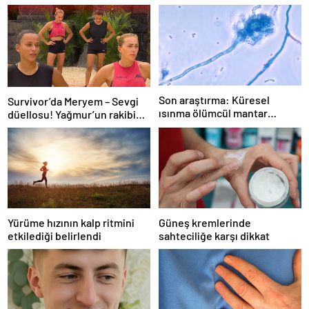
Son araştırma: Küresel
Survivor’da Meryem – Sevgi
ısınma ölümcül mantar
düellosu! Yağmur’un rakibi
hastalığını yayabilir
belli oldu
Yürüme hızının kalp ritmini
Güneş kremlerinde
etkilediği belirlendi
sahteciliğe karşı dikkat