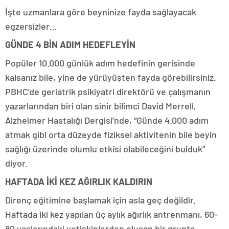
İşte uzmanlara göre beyninize fayda sağlayacak
egzersizler…
GÜNDE 4 BİN ADIM HEDEFLEYİN
Popüler 10.000 günlük adım hedefinin gerisinde
kalsanız bile, yine de yürüyüşten fayda görebilirsiniz.
PBHC’de geriatrik psikiyatri direktörü ve çalışmanın
yazarlarından biri olan sinir bilimci David Merrell,
Alzheimer Hastalığı Dergisi’nde, “Günde 4.000 adım
atmak gibi orta düzeyde fiziksel aktivitenin bile beyin
sağlığı üzerinde olumlu etkisi olabileceğini bulduk”
diyor.
HAFTADA İKİ KEZ AĞIRLIK KALDIRIN
Direnç eğitimine başlamak için asla geç değildir.
Haftada iki kez yapılan üç aylık ağırlık antrenmanı, 60-
80 yaşlarındaki yetişkinlerden oluşan bir grupta