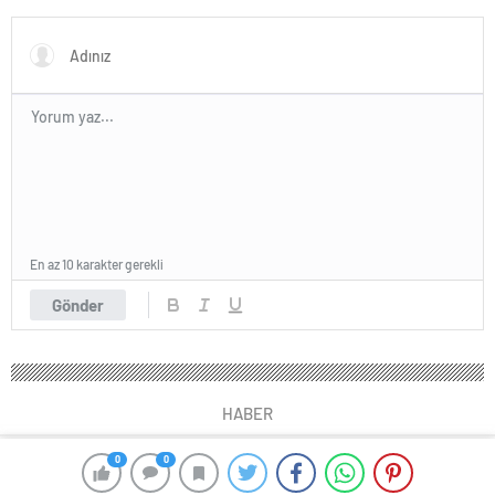
mı?
En az 10 karakter gerekli
Gönder
HABER
0
0