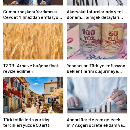
Cumhurbaşkanı Yardımcısı
Akaryakıt faturalarında yeni
Cevdet Yılmaz’dan enflasyon
dönem… Şimşek detayları
açıklaması
paylaştı
TZOB: Arpa ve buğday fiyatı
Yabancılar, Türkiye enflasyon
revize edilmeli
beklentilerini düşürmeye
başladı
Türk tatilcilerin yurtdışı
Asgari ücrete zam gelecek
tercihleri yüzde 50 arttı
mi? Asgari ücrete ek zam var