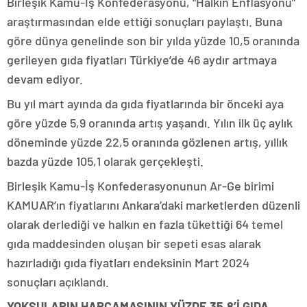
Birleşik Kamu-İş Konfederasyonu, “Halkın Enflasyonu”
araştırmasından elde ettiği sonuçları paylaştı. Buna
göre dünya genelinde son bir yılda yüzde 10,5 oranında
gerileyen gıda fiyatları Türkiye’de 46 aydır artmaya
devam ediyor.
Bu yıl mart ayında da gıda fiyatlarında bir önceki aya
göre yüzde 5,9 oranında artış yaşandı. Yılın ilk üç aylık
döneminde yüzde 22,5 oranında gözlenen artış, yıllık
bazda yüzde 105,1 olarak gerçekleşti.
Birleşik Kamu-İş Konfederasyonunun Ar-Ge birimi
KAMUAR’ın fiyatlarını Ankara’daki marketlerden düzenli
olarak derlediği ve halkın en fazla tükettiği 64 temel
gıda maddesinden oluşan bir sepeti esas alarak
hazırladığı gıda fiyatları endeksinin Mart 2024
sonuçları açıklandı.
YOKSULARIN HARCAMASININ YÜZDE 35,8’İ GIDA