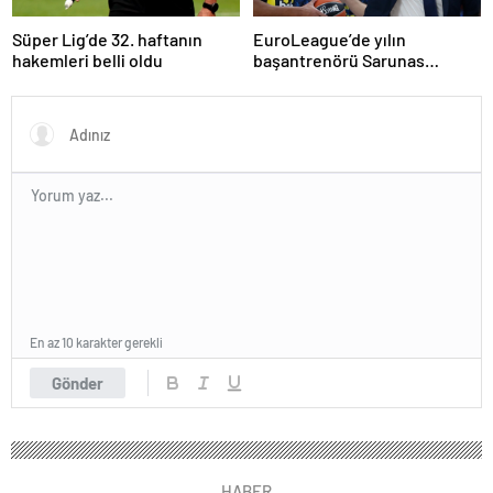
Süper Lig’de 32. haftanın
EuroLeague’de yılın
hakemleri belli oldu
başantrenörü Sarunas
Jasikevicius seçildi
En az 10 karakter gerekli
Gönder
HABER