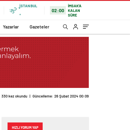
İSTANBUL
İMSAK'A
02:00
KALAN
SÜRE
°
Yazarlar
Gazeteler
330 kez okundu
|
Güncelleme: 26 Şubat 2024 00:09
HIZLI YORUM YAP