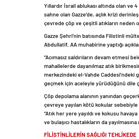
Yıllardır İsrail ablukası altında olan ve 
sahne olan Gazze’de, açlık krizi derinl
çevrede çöp ve çeşitli atıkların neden ol
Gazze Şehri’nin batısında Filistinli mül
Abdullatif, AA muhabirine yaptığı açıklam
“Acımasız saldırıların devam etmesi bel
mahallelerde dayanılmaz atık birikmesin
merkezindeki el-Vahde Caddesi’ndeki g
geçmek için aceleyle yürüdüğünü dile g
Çöp depolama alanının yanından geçerke
çevreye yayılan kötü kokular sebebiyle 
“Atık her yere yayıldı ve kokusu havaya
ve bulaşıcı hastalıkların da yayılmasına
FİLİSTİNLİLERİN SAĞLIĞI TEHLİKEDE