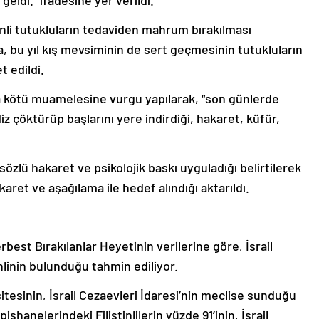
eldi.” ifadesine yer verildi.
stinli tutukluların tedaviden mahrum bırakılması
, bu yıl kış mevsiminin de sert geçmesinin tutukluların
t edildi.
lara kötü muamelesine vurgu yapılarak, “son günlerde
diz çöktürüp başlarını yere indirdiği, hakaret, küfür,
a sözlü hakaret ve psikolojik baskı uyguladığı belirtilerek
aret ve aşağılama ile hedef alındığı aktarıldı.
erbest Bırakılanlar Heyetinin verilerine göre, İsrail
nlinin bulunduğu tahmin ediliyor.
sitesinin, İsrail Cezaevleri İdaresi’nin meclise sunduğu
shanelerindeki Filistinlilerin yüzde 91’inin, İsrail