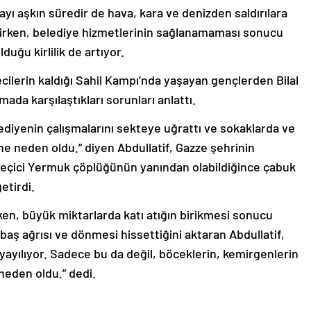
4 ayı aşkın süredir de hava, kara ve denizden saldırılara
eşirken, belediye hizmetlerinin sağlanamaması sonucu
duğu kirlilik de artıyor.
tecilerin kaldığı Sahil Kampı’nda yaşayan gençlerden Bilal
ada karşılaştıkları sorunları anlattı.
ediyenin çalışmalarını sekteye uğrattı ve sokaklarda ve
e neden oldu.” diyen Abdullatif, Gazze şehrinin
eçici Yermuk çöplüğünün yanından olabildiğince çabuk
etirdi.
n, büyük miktarlarda katı atığın birikmesi sonucu
baş ağrısı ve dönmesi hissettiğini aktaran Abdullatif,
 yayılıyor. Sadece bu da değil, böceklerin, kemirgenlerin
 neden oldu.” dedi.