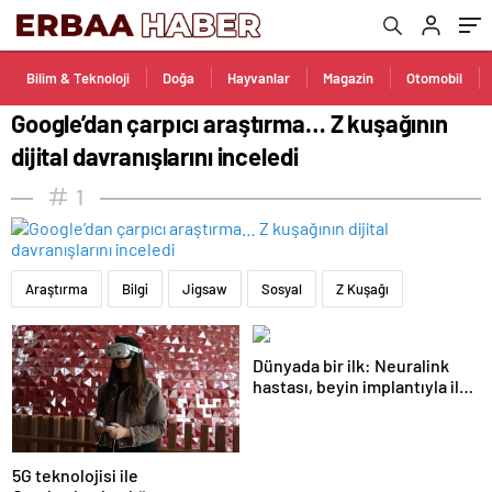
Bilim & Teknoloji
Doğa
Hayvanlar
Magazin
Otomobil
Google’dan çarpıcı araştırma… Z kuşağının
dijital davranışlarını inceledi
1
Araştırma
Bilgi
Jigsaw
Sosyal
Z Kuşağı
Dünyada bir ilk: Neuralink
hastası, beyin implantıyla ilk
kez YouTube videosu
hazırladı
5G teknolojisi ile