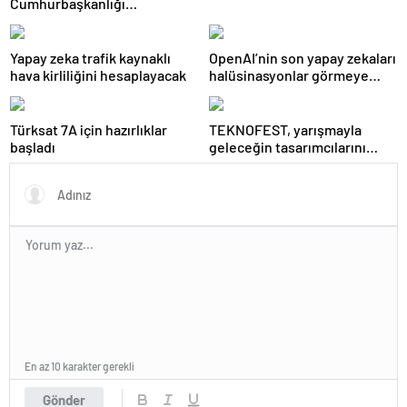
Cumhurbaşkanlığı
Külliyesi’ndeki konser
AKM’ye taşındı
Yapay zeka trafik kaynaklı
OpenAI’nin son yapay zekaları
hava kirliliğini hesaplayacak
halüsinasyonlar görmeye
başladı
Türksat 7A için hazırlıklar
TEKNOFEST, yarışmayla
başladı
geleceğin tasarımcılarını
seçiyor
En az 10 karakter gerekli
Gönder