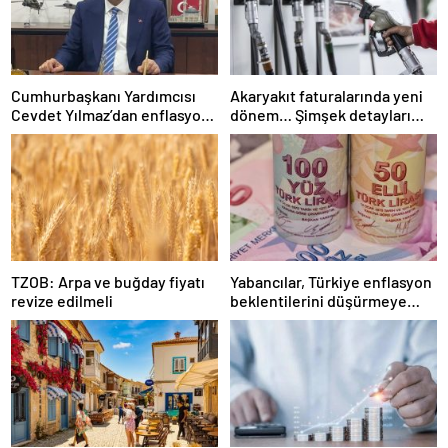
Cumhurbaşkanı Yardımcısı
Akaryakıt faturalarında yeni
Cevdet Yılmaz’dan enflasyon
dönem… Şimşek detayları
açıklaması
paylaştı
TZOB: Arpa ve buğday fiyatı
Yabancılar, Türkiye enflasyon
revize edilmeli
beklentilerini düşürmeye
başladı