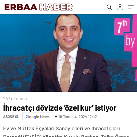
247 okunma
İhracatçı dövizde ‘özel kur’ istiyor
19 Temmuz 2024 12:12
ABONE OL
News
Ev ve Mutfak Eşyaları Sanayicileri ve İhracatçıları
Derneği (EVSİD) Yönetim Kurulu Başkanı Talha Özger,