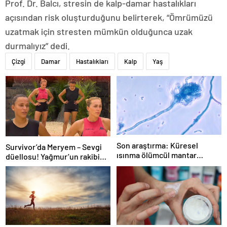
Prof. Dr. Balcı, stresin de kalp-damar hastalıkları
açısından risk oluşturduğunu belirterek, “Ömrümüzü
uzatmak için stresten mümkün olduğunca uzak
durmalıyız” dedi.
Çizgi
Damar
Hastalıkları
Kalp
Yaş
Son araştırma: Küresel
Survivor’da Meryem – Sevgi
ısınma ölümcül mantar
düellosu! Yağmur’un rakibi
hastalığını yayabilir
belli oldu