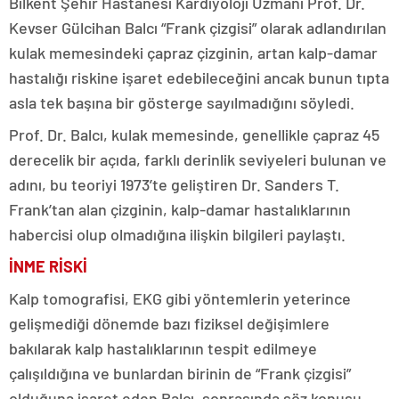
Bilkent Şehir Hastanesi Kardiyoloji Uzmanı Prof. Dr.
Kevser Gülcihan Balcı “Frank çizgisi” olarak adlandırılan
kulak memesindeki çapraz çizginin, artan kalp-damar
hastalığı riskine işaret edebileceğini ancak bunun tıpta
asla tek başına bir gösterge sayılmadığını söyledi.
Prof. Dr. Balcı, kulak memesinde, genellikle çapraz 45
derecelik bir açıda, farklı derinlik seviyeleri bulunan ve
adını, bu teoriyi 1973’te geliştiren Dr. Sanders T.
Frank’tan alan çizginin, kalp-damar hastalıklarının
habercisi olup olmadığına ilişkin bilgileri paylaştı.
İNME RİSKİ
Kalp tomografisi, EKG gibi yöntemlerin yeterince
gelişmediği dönemde bazı fiziksel değişimlere
bakılarak kalp hastalıklarının tespit edilmeye
çalışıldığına ve bunlardan birinin de “Frank çizgisi”
olduğuna işaret eden Balcı, sonrasında söz konusu