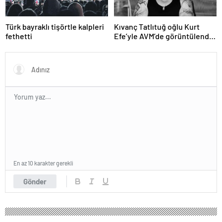
Türk bayraklı tişörtle kalpleri
Kıvanç Tatlıtuğ oğlu Kurt
fethetti
Efe’yle AVM’de görüntülendi!
“Birlikte geçirdiğimiz her an..”
En az 10 karakter gerekli
Gönder