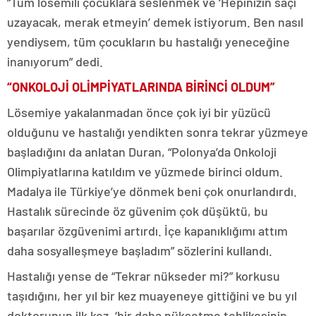
“Tüm lösemili çocuklara seslenmek ve ‘Hepinizin saçı
uzayacak, merak etmeyin’ demek istiyorum. Ben nasıl
yendiysem, tüm çocukların bu hastalığı yeneceğine
inanıyorum” dedi.
“ONKOLOJİ OLİMPİYATLARINDA BİRİNCİ OLDUM”
Lösemiye yakalanmadan önce çok iyi bir yüzücü
olduğunu ve hastalığı yendikten sonra tekrar yüzmeye
başladığını da anlatan Duran, “Polonya’da Onkoloji
Olimpiyatlarına katıldım ve yüzmede birinci oldum.
Madalya ile Türkiye’ye dönmek beni çok onurlandırdı.
Hastalık sürecinde öz güvenim çok düşüktü, bu
başarılar özgüvenimi artırdı. İçe kapanıklığımı attım
daha sosyalleşmeye başladım” sözlerini kullandı.
Hastalığı yense de “Tekrar nükseder mi?” korkusu
taşıdığını, her yıl bir kez muayeneye gittiğini ve bu yıl
doktorunun ilk kez, ‘bir daha nüksetme tehlikesinin