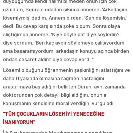
duyduğumda kendi halimi bilmeden onun için çok
üzüldüm. Sonra o odadan çıkınca anneme, ‘Arkadaşım
lösemiymiş’ dedim. Annem birden, ‘Sen de lösemisin.’
dedi. Bu cevap karşısında şoke oldum. Sonra olaya
alıştığımda anneme, ‘Niye böyle pat diye söyledin?’
diye sordum. ‘Ben kaç aydır söylemeye çalışıyordum
ama başaramıyordum, arkadaşın konuyu açınca birden
ondan cesaret aldım’ diye cevap verdi.”
Lösemi olduğunu öğrenmenin şaşkınlığını atlattığını ve
daha 11 yaşında olmasına rağmen hastalığını
araştırmaya başladığını belirten Duran, aynı zamanda
doktorundan çok detaylı bilgi aldığını, onunla
konuşmanın kendisine moral verdiğini vurguladı.
“TÜM ÇOCUKLARIN LÖSEMİYİ YENECEĞİNE
İNANIYORUM”
İlk 3 ay hastaneden hiç çıkamamanın çocukların