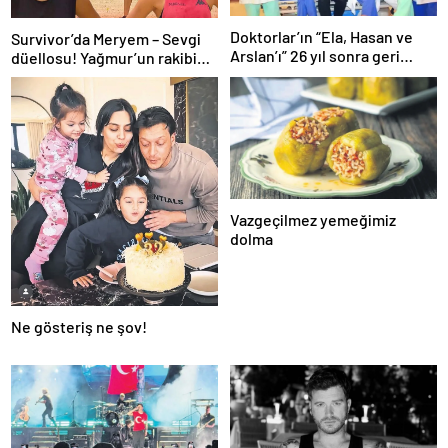
Doktorlar’ın “Ela, Hasan ve
Survivor’da Meryem – Sevgi
Arslan’ı” 26 yıl sonra geri
düellosu! Yağmur’un rakibi
döndü! Bakın yıllar onları
belli oldu
nasıl değiştirmiş…
Vazgeçilmez yemeğimiz
dolma
Ne gösteriş ne şov!