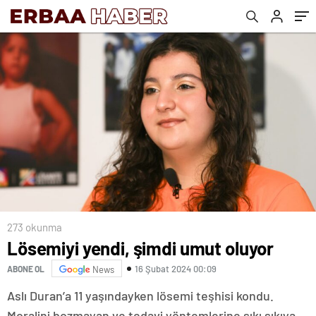
273 okunma
Lösemiyi yendi, şimdi umut oluyor
16 Şubat 2024 00:09
ABONE OL
News
Aslı Duran’a 11 yaşındayken lösemi teşhisi kondu.
Moralini bozmayan ve tedavi yöntemlerine sıkı sıkıya