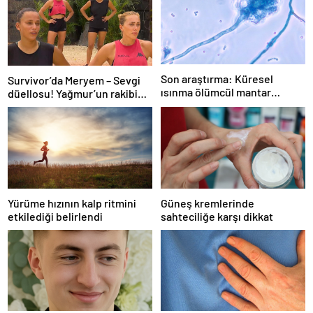
Son araştırma: Küresel
Survivor’da Meryem – Sevgi
ısınma ölümcül mantar
düellosu! Yağmur’un rakibi
hastalığını yayabilir
belli oldu
Yürüme hızının kalp ritmini
Güneş kremlerinde
etkilediği belirlendi
sahteciliğe karşı dikkat