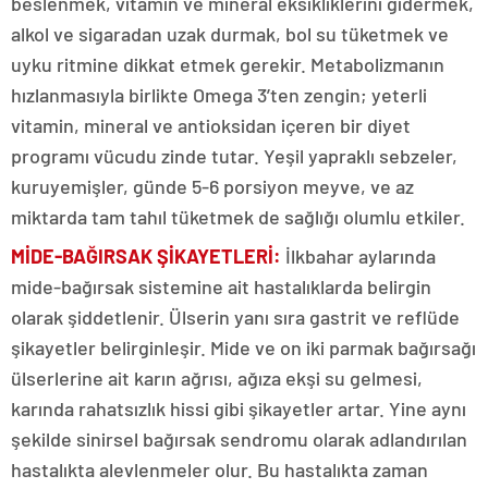
beslenmek, vitamin ve mineral eksikliklerini gidermek,
alkol ve sigaradan uzak durmak, bol su tüketmek ve
uyku ritmine dikkat etmek gerekir. Metabolizmanın
hızlanmasıyla birlikte Omega 3’ten zengin; yeterli
vitamin, mineral ve antioksidan içeren bir diyet
programı vücudu zinde tutar. Yeşil yapraklı sebzeler,
kuruyemişler, günde 5-6 porsiyon meyve, ve az
miktarda tam tahıl tüketmek de sağlığı olumlu etkiler.
MİDE-BAĞIRSAK ŞİKAYETLERİ:
İlkbahar aylarında
mide-bağırsak sistemine ait hastalıklarda belirgin
olarak şiddetlenir. Ülserin yanı sıra gastrit ve reflüde
şikayetler belirginleşir. Mide ve on iki parmak bağırsağı
ülserlerine ait karın ağrısı, ağıza ekşi su gelmesi,
karında rahatsızlık hissi gibi şikayetler artar. Yine aynı
şekilde sinirsel bağırsak sendromu olarak adlandırılan
hastalıkta alevlenmeler olur. Bu hastalıkta zaman