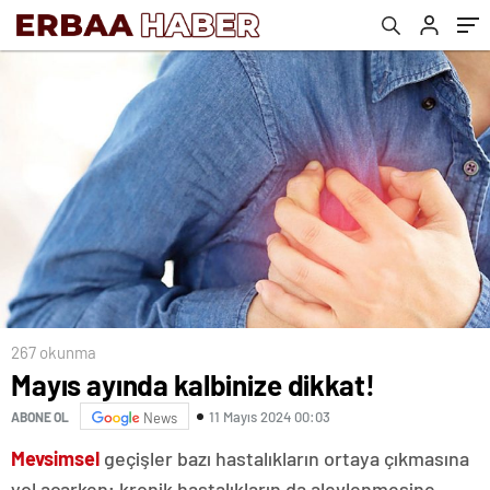
267 okunma
Mayıs ayında kalbinize dikkat!
11 Mayıs 2024 00:03
ABONE OL
News
Mevsimsel
geçişler bazı hastalıkların ortaya çıkmasına
yol açarken; kronik hastalıkların da alevlenmesine