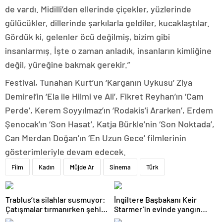
de vardı. Midilli’den ellerinde çiçekler, yüzlerinde
gülücükler, dillerinde şarkılarla geldiler, kucaklaştılar.
Gördük ki, gelenler öcü değilmiş, bizim gibi
insanlarmış. İşte o zaman anladık, insanların kimliğine
değil, yüreğine bakmak gerekir.”
Festival, Tunahan Kurt’un ‘Karganın Uykusu’ Ziya
Demirel’in ‘Ela ile Hilmi ve Ali’, Fikret Reyhan’ın ‘Cam
Perde’, Kerem Soyyılmaz’ın ‘Rodakis’i Ararken’, Erdem
Şenocak’ın ‘Son Hasat’, Katja Bürkle’nin ‘Son Noktada’,
Can Merdan Doğan’ın ‘En Uzun Gece’ filmlerinin
gösterimleriyle devam edecek.
Film
Kadın
Müjde Ar
Sinema
Türk
Trablus’ta silahlar susmuyor:
İngiltere Başbakanı Keir
Çatışmalar tırmanırken şehir
Starmer’in evinde yangın
alarmda
çıktı