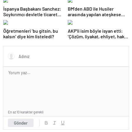
İspanya Başbakanı Sanchez:
BM’den ABD ile Husiler
Soykırımcı devletle ticaret
arasında yapılan ateşkese
yapmayız
ilişkin değerlendirme
Öğretmenleri ‘bu gitsin, bu
AKP’li isim böyle isyan etti:
kalsın’ diye kim listeledi?
‘Çözüm, liyakat, ehliyet, hak,
adalet’
En az 10 karakter gerekli
Gönder