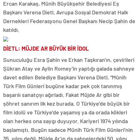
Ercan Karakaş, Münih Büyükşehir Belediyesi Eş
Başkanı Verena Dietl, Avrupa Sosyal Demokrat Halk
Dernekleri Federasyonu Genel Başkanı Necip Şahin de
katıldı.
DİETL: MÜJDE AR BÜYÜK BİR İDOL
Sunuculuğu Esra Şahin ve Erkan Taşkıran’ın, çevirileri
Şükran Atay ve Aylin Romey’in yaptığı galada sahneye
davet edilen Belediye Başkanı Verena Dietl, “Münih
Türk Film Günleri bugüne kadar pek çok tanınmış
başarılı sanatçıyı ağırladı. Fakat Müjde Ar gibi bir
şöhret sanırım ilk kez burada. O Türkiye’de büyük bir
film idolü ve Türkiye’de yaşamış ya da orada kökleri
olan herkes ona saygı duyuyor. Kariyeri 1974 yılında
başlamıştı. Bugün sadece Münih Türk Film Günleri’nin
35. yılını değil, Müjde Ar’ın da sahnelerdeki 50. yılını