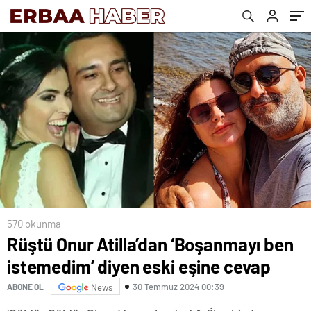
570 okunma
Rüştü Onur Atilla’dan ‘Boşanmayı ben
istemedim’ diyen eski eşine cevap
30 Temmuz 2024 00:39
ABONE OL
News