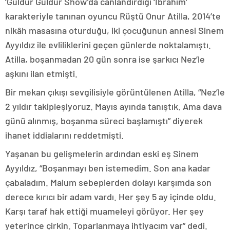
‘Güldür Güldür Show’da canlandırdığı ‘İbrahim’
karakteriyle tanınan oyuncu Rüştü Onur Atilla, 2014’te
nikâh masasına oturduğu, iki çocuğunun annesi Sinem
Ayyıldız ile evliliklerini geçen günlerde noktalamıştı.
Atilla, boşanmadan 20 gün sonra ise şarkıcı Nez’le
aşkını ilan etmişti.
Bir mekan çıkışı sevgilisiyle görüntülenen Atilla, “Nez’le
2 yıldır takipleşiyoruz. Mayıs ayında tanıştık. Ama dava
günü alınmış, boşanma süreci başlamıştı” diyerek
ihanet iddialarını reddetmişti.
Yaşanan bu gelişmelerin ardından eski eş Sinem
Ayyıldız, “Boşanmayı ben istemedim. Son ana kadar
çabaladım. Malum sebeplerden dolayı karşımda son
derece kırıcı bir adam vardı. Her şey 5 ay içinde oldu.
Karşı taraf hak ettiği muameleyi görüyor. Her şey
yeterince çirkin. Toparlanmaya ihtiyacım var” dedi.