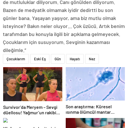
de mutluluklar diliyorum. Canı gönülden diliyorum.
Bazen de medyatik olmamak iyidir dedirtti bu son
günler bana. Yaşayan yaşıyor, ama biz mutlu olmak
isteyince? Bakın neler oluyor… Çok üzücü. Artık benim
tarafımdan bu konuyla ilgili bir açıklama gelmeyecek.
Çocuklarım için susuyorum. Sevginin kazanması
dileğimle.”
Çocuklarım
Eski Eş
Gün
Hayatı
Nez
Son araştırma: Küresel
Survivor’da Meryem – Sevgi
ısınma ölümcül mantar
düellosu! Yağmur’un rakibi
hastalığını yayabilir
belli oldu