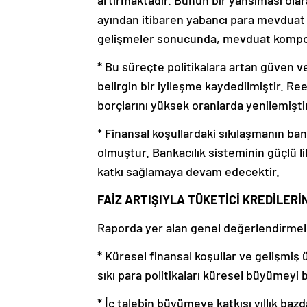
artırmaktadır. Bunun bir yansıması ola
ayından itibaren yabancı para mevduat 
gelişmeler sonucunda, mevduat kompozi
* Bu süreçte politikalara artan güven ve
belirgin bir iyileşme kaydedilmiştir. Re
borçlarını yüksek oranlarda yenilemişti
* Finansal koşullardaki sıkılaşmanın bank
olmuştur. Bankacılık sisteminin güçlü li
katkı sağlamaya devam edecektir.
FAİZ ARTIŞIYLA TÜKETİCİ KREDİLER
Raporda yer alan genel değerlendirmele
* Küresel finansal koşullar ve gelişmi
sıkı para politikaları küresel büyümey
* İç talebin büyümeye katkısı yıllık bazda