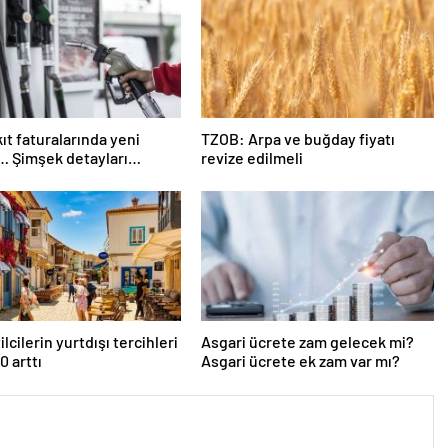
ıt faturalarında yeni
TZOB: Arpa ve buğday fiyatı
 Şimşek detayları
revize edilmeli
ı
ilcilerin yurtdışı tercihleri
Asgari ücrete zam gelecek mi?
0 arttı
Asgari ücrete ek zam var mı?