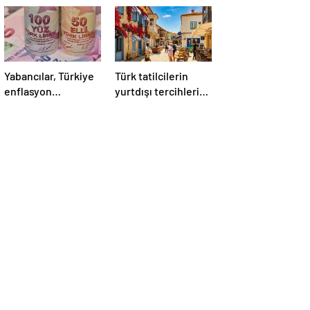
Yabancılar, Türkiye
Türk tatilcilerin
enflasyon
yurtdışı tercihleri
beklentilerini
yüzde 50 arttı
düşürmeye başladı