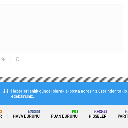
Haberleri anlık güncel olarak e-posta adresiniz üzerinden takip
edebilirsiniz.
K
TAHMİNİ
LİG
EKONOMİ
E
R
HAVA DURUMU
PUAN DURUMU
HISSELER
PARI