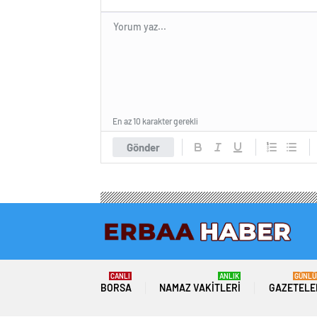
En az 10 karakter gerekli
Gönder
CANLI
ANLIK
GÜNLÜ
BORSA
NAMAZ VAKITLERI
GAZETELE