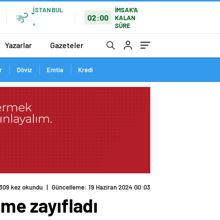
İSTANBUL
İMSAK'A
02:00
KALAN
SÜRE
°
Yazarlar
Gazeteler
r
Döviz
Emtia
Kredi
309 kez okundu
|
Güncelleme: 19 Haziran 2024 00:03
üme zayıfladı