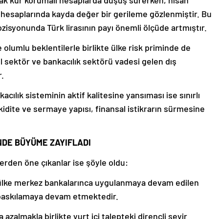
rak kur korumalı hesaplarda düşüş sürerken, nisan
hesaplarında kayda değer bir gerileme gözlenmiştir. Bu
syonunda Türk lirasının payı önemli ölçüde artmıştır.
 olumlu beklentilerle birlikte ülke risk priminde de
el sektör ve bankacılık sektörü vadesi gelen dış
r.
acılık sisteminin aktif kalitesine yansıması ise sınırlı
kidite ve sermaye yapısı, finansal istikrarın sürmesine
İNDE BÜYÜME ZAYIFLADI
rden öne çıkanlar ise şöyle oldu:
ş ülke merkez bankalarınca uygulanmaya devam edilen
i baskılamaya devam etmektedir.
 azalmakla birlikte yurt içi talepteki dirençli seyir