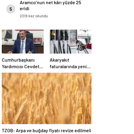
Aramco’nun net kârı yüzde 25
eridi
5
2319 kez okundu
Cumhurbaşkanı
Akaryakıt
Yardımcısı Cevdet
faturalarında yeni
Yılmaz’dan
dönem… Şimşek
enflasyon
detayları paylaştı
açıklaması
TZOB: Arpa ve buğday fiyatı revize edilmeli