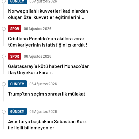
GÜNDEM
06 Ağustos 2026
Norweç silahlı kuvvetleri kadınlardan
oluşan özel kuvvetler eğitimlerini
başlattı.
SPOR
06 Ağustos 2026
Cristiano Ronaldo’nun akıllara zarar
tüm kariyerinin istatistiğini çıkardık !
SPOR
06 Ağustos 2026
Galatasaray’a kötü haber! Monaco’dan
flaş Onyekuru kararı.
GÜNDEM
06 Ağustos 2026
Trump’tan seçim sonrası ilk mülakat
GÜNDEM
06 Ağustos 2026
Avusturya başbakanı Sebastian Kurz
ile ilgili bilinmeyenler