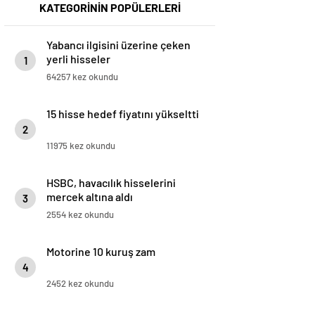
KATEGORİNİN POPÜLERLERİ
Yabancı ilgisini üzerine çeken
yerli hisseler
1
64257 kez okundu
15 hisse hedef fiyatını yükseltti
2
11975 kez okundu
HSBC, havacılık hisselerini
mercek altına aldı
3
2554 kez okundu
Motorine 10 kuruş zam
4
2452 kez okundu