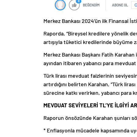
0
BEĞENDİM
ABONE OL
Merkez Bankası 2024’ün ilk Finansal İst
Raporda, “Bireysel kredilere yönelik dev
artışıyla tüketici kredilerinde büyüme za
Merkez Bankası Başkanı Fatih Karahan i
ayından itibaren yabancı para mevduat 
Türk lirası mevduat faizlerinin seviyesin
artırdığını belirten Karahan, “Türk liras
sürecine katkı verirken, yabancı para
MEVDUAT SEVİYELERİ TL’YE İLGİYİ A
Raporun önsözünde Karahan şunları sö
* Enflasyonla mücadele kapsamında uyg