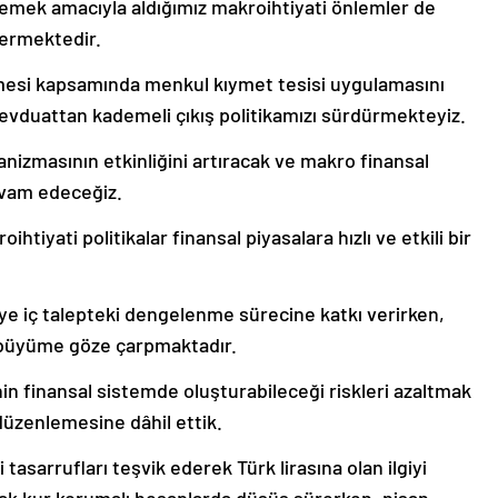
emek amacıyla aldığımız makroihtiyati önlemler de
vermektedir.
lmesi kapsamında menkul kıymet tesisi uygulamasını
mevduattan kademeli çıkış politikamızı sürdürmekteyiz.
zmasının etkinliğini artıracak ve makro finansal
evam edeceğiz.
htiyati politikalar finansal piyasalara hızlı ve etkili bir
eviye iç talepteki dengelenme sürecine katkı verirken,
 büyüme göze çarpmaktadır.
nin finansal sistemde oluşturabileceği riskleri azaltmak
düzenlemesine dâhil ettik.
 tasarrufları teşvik ederek Türk lirasına olan ilgiyi