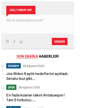
HIZLI YORUM YAP
GÖNDER
SON DAKİKA
HABERLERİ
GÜNDEM
06 Ağustos 2026
Joe Biden 6 aylık hedeflerini açıkladı.
Senato buz gibi…
SPOR
06 Ağustos 2026
En fazla kızaran takım Antalyaspor!
Tam 5 futbolcu….