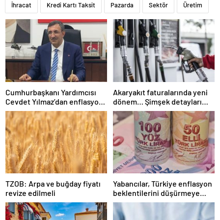
İhracat
Kredi Kartı Taksit
Pazarda
Sektör
Üretim
Cumhurbaşkanı Yardımcısı
Akaryakıt faturalarında yeni
Cevdet Yılmaz’dan enflasyon
dönem… Şimşek detayları
açıklaması
paylaştı
TZOB: Arpa ve buğday fiyatı
Yabancılar, Türkiye enflasyon
revize edilmeli
beklentilerini düşürmeye
başladı