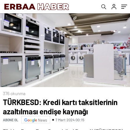
376 okunma
TÜRKBESD: Kredi kartı taksitlerinin
azaltılması endişe kaynağı
7 Mart 2024 00:15
ABONE OL
News