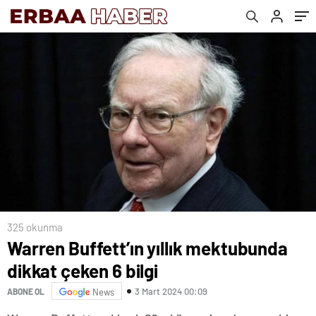
325 okunma
Warren Buffett’ın yıllık mektubunda
dikkat çeken 6 bilgi
3 Mart 2024 00:09
ABONE OL
News