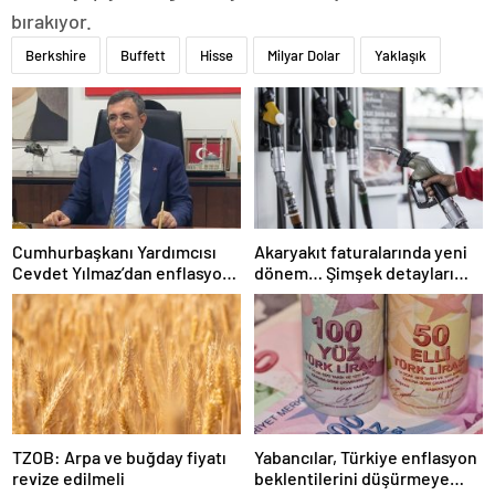
bırakıyor.
Berkshire
Buffett
Hisse
Milyar Dolar
Yaklaşık
Cumhurbaşkanı Yardımcısı
Akaryakıt faturalarında yeni
Cevdet Yılmaz’dan enflasyon
dönem… Şimşek detayları
açıklaması
paylaştı
TZOB: Arpa ve buğday fiyatı
Yabancılar, Türkiye enflasyon
revize edilmeli
beklentilerini düşürmeye